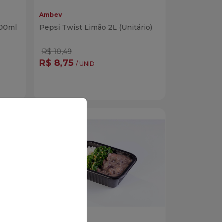
Ambev
700ml
Pepsi Twist Limão 2L (Unitário)
R$ 10,49
R$ 8,75
/ UNID
Quantidade
r
Comprar
dade
Diminuir Quantidade
Adicionar Quantidade