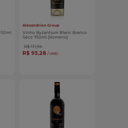
Alexandrion Group
700ml
Vinho Byzantium Blanc Branco
Seco 750ml (Romeno)
R$ 111,94
R$ 93,28
/ UNID
Quantidade
r
Comprar
dade
Diminuir Quantidade
Adicionar Quantidade