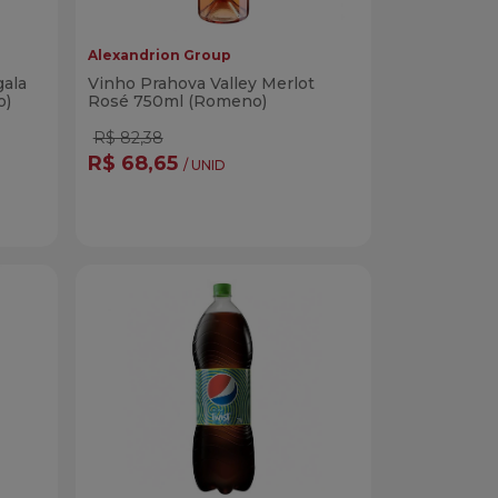
Alexandrion Group
gala
Vinho Prahova Valley Merlot
o)
Rosé 750ml (Romeno)
R$ 82,38
R$ 68,65
/ UNID
Quantidade
r
Comprar
dade
Diminuir Quantidade
Adicionar Quantidade