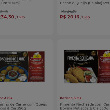
ium 700ml
Bacon e Queijo (Caipira) Pet
& Cia 350g
81,16
R$ 24,20
234,30
R$ 20,16
/ UNID
/ UNID
ntidade
Quantidade
Comprar
Compra
minuir Quantidade
Adicionar Quantidade
Diminuir Quantidade
Adicionar Quanti
co & Cia
Petisco & Cia
uinho de Carne com Queijo
Pimenta Recheada com Car
cos & Cia 350g
Bovina Petiscos & Cia 350g