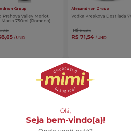
ndrion Group
Alexandrion Group
 Prahova Valley Merlot
Vodka Kreskova Destilada 
o Macio 750ml (Romeno)
2,38
R$ 85,85
68,65
R$ 71,54
/ UNID
/ UNID
ntidade
Quantidade
Comprar
Compra
minuir Quantidade
Adicionar Quantidade
Diminuir Quantidade
Adicionar Quanti
Olá,
Seja bem-vindo(a)!