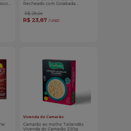
iscos
Recheado com Goiabada
Petiscos & Cia 350g
R$ 28,64
R$ 23,87
/ UNID
Quantidade
r
Comprar
dade
Diminuir Quantidade
Adicionar Quantidade
Vivenda do Camarão
ne
Camarão ao molho Tailandês
Vivenda do Camarão 230g