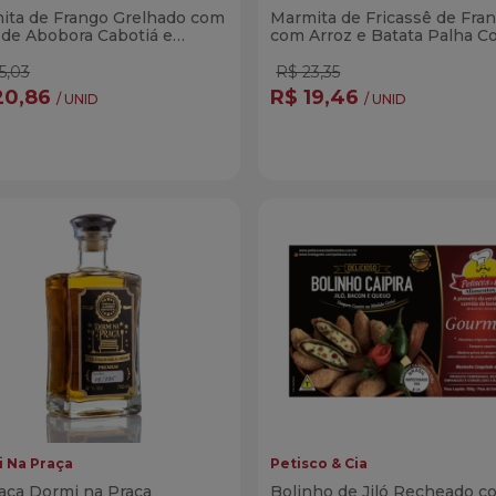
ita de Frango Grelhado com
Marmita de Fricassê de Fra
 de Abobora Cabotiá e
com Arroz e Batata Palha C
olis Corada 300g
300g
5,03
R$ 23,35
20,86
R$ 19,46
/ UNID
/ UNID
ntidade
Quantidade
Comprar
Compra
minuir Quantidade
Adicionar Quantidade
Diminuir Quantidade
Adicionar Quanti
 Na Praça
Petisco & Cia
aça Dormi na Praça
Bolinho de Jiló Recheado c