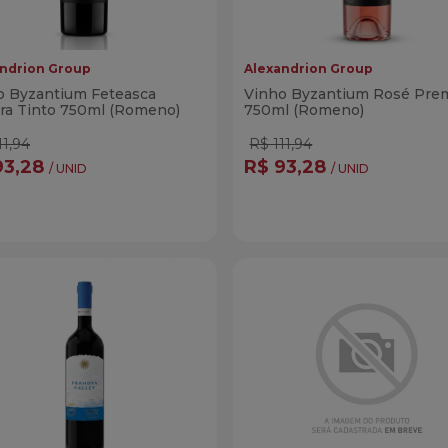
ndrion Group
Alexandrion Group
o Byzantium Feteasca
Vinho Byzantium Rosé Pre
ra Tinto 750ml (Romeno)
750ml (Romeno)
11,94
R$ 111,94
93,28
R$ 93,28
/ UNID
/ UNID
ntidade
Quantidade
Comprar
Compra
minuir Quantidade
Adicionar Quantidade
Diminuir Quantidade
Adicionar Quanti