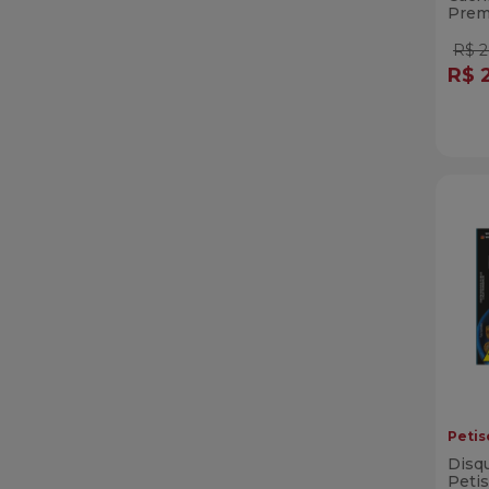
Prem
R$ 2
R$ 
Qua
Di
Petis
Disq
Petis