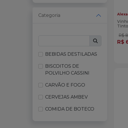
Natural One
Alexa
Categoria
Natural One Fresh
Vinh
Tint
(Rom
Petiscos & Cia
R$ 8
R$ 
Reserva One
Qua
BEBIDAS DESTILADAS
Vivenda do Camarão
Di
BISCOITOS DE
Zinho
POLVILHO CASSINI
CARVÃO E FOGO
CERVEJAS AMBEV
COMIDA DE BOTECO
CREMES VIVENDA DO
CAMARÃO