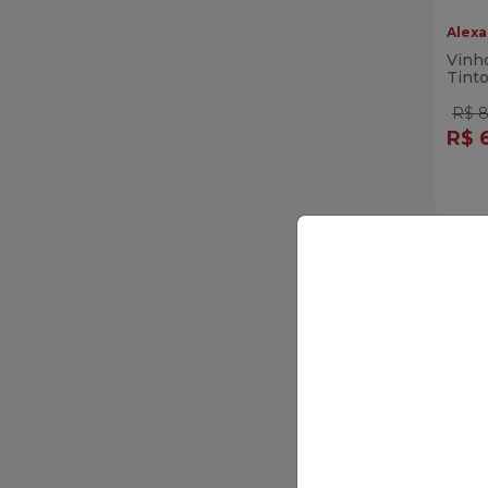
Alexa
LINHA AVES
Vinho
Tint
LINHA BOVINOS
R$ 8
LINHA SUÍNOS
R$ 
Qua
LINHA VEGETARIANA
Di
MARMITAS
CONGELADA CORADA
PETISCOS & CIA
PETISCOS VIVENDA DO
CAMARÃO
REFRIGERANTES
AMBEV