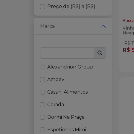
PETISCOS VIVENDA DO
Preço de (R$) a (R$)
CAMARÃO
Alexa
LINHA BOVINOS
Marca
Vinh
LINHA AVES
Neag
R$ 1
LINHA SUÍNOS
R$ 
LINHA VEGETARIANA
Qua
BEBIDAS DESTILADAS
Di
Alexandrion Group
VINHOS IMPORTADOS
Ambev
CERVEJAS AMBEV
Cassini Alimentos
REFRIGERANTES AMBEV
SUCOS NATURAL ONE
Corada
MARMITAS CONGELADA
Dormi Na Praça
CORADA
Espetinhos Mimi
CARVÃO E FOGO