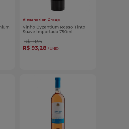
Alexandrion Group
mium
Vinho Byzantium Rosso Tinto
Suave Importado 750ml
R$ 111,94
R$ 93,28
/ UNID
Quantidade
r
Comprar
dade
Diminuir Quantidade
Adicionar Quantidade