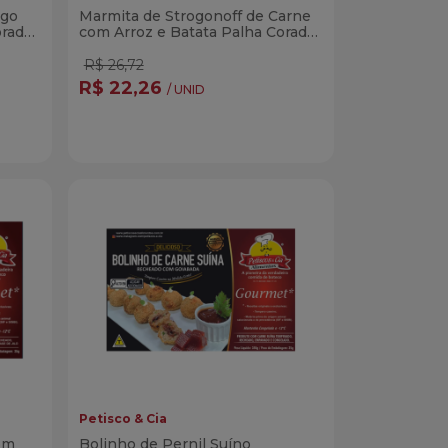
ngo
Marmita de Strogonoff de Carne
orada
com Arroz e Batata Palha Corada
300g
R$ 26,72
R$ 22,26
/ UNID
Quantidade
r
Comprar
dade
Diminuir Quantidade
Adicionar Quantidade
Petisco & Cia
om
Bolinho de Pernil Suíno