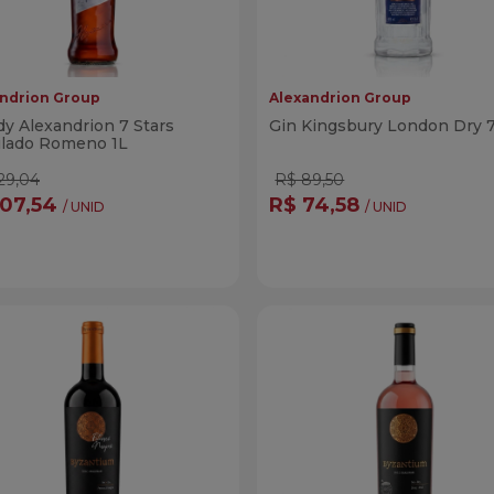
ndrion Group
Alexandrion Group
y Alexandrion 7 Stars
Gin Kingsbury London Dry 
ilado Romeno 1L
29,04
R$ 89,50
107,54
R$ 74,58
/ UNID
/ UNID
ntidade
Quantidade
Comprar
Compra
minuir Quantidade
Adicionar Quantidade
Diminuir Quantidade
Adicionar Quanti