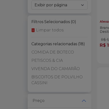
Filtros Selecionados (0)
Alexa
Brand
Limpar todos
Dest
R$ 1
Categorias relacionadas (18)
R$ 
COMIDA DE BOTECO
Qua
Di
PETISCOS & CIA
VIVENDA DO CAMARÃO
BISCOITOS DE POLVILHO
CASSINI
PÃES DE QUEIJO FORNATA
CREMES VIVENDA DO
Preço
CAMARÃO