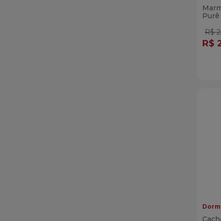
Marm
Purê
Bróc
R$ 2
R$ 
Qua
Di
Dormi
Cach