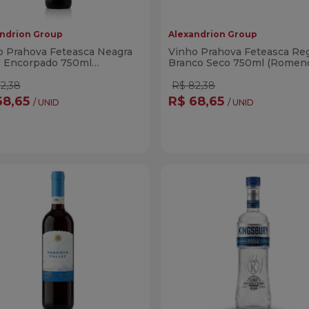
ndrion Group
Alexandrion Group
o Prahova Feteasca Neagra
Vinho Prahova Feteasca Re
o Encorpado 750ml
Branco Seco 750ml (Romen
eno)
2,38
R$ 82,38
68,65
R$ 68,65
/ UNID
/ UNID
ntidade
Quantidade
Comprar
Compra
minuir Quantidade
Adicionar Quantidade
Diminuir Quantidade
Adicionar Quanti