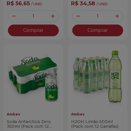
R$ 56,65
R$ 34,58
/ UNID
/ UNID
Quantidade
Quantidade
Diminuir Quantidade
Adicionar Quantidade
Diminuir Quantidade
Adicio
Comprar
Comprar
Ambev
Ambev
Soda Antarctica Zero
H2OH Limão 500ml
350ml (Pack com 12
(Pack com 12 Garrafas)
Latas)