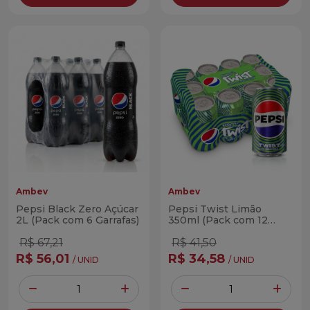
Ambev
Ambev
Pepsi Black Zero Açúcar
Pepsi Twist Limão
2L (Pack com 6 Garrafas)
350ml (Pack com 12
Latas)
R$ 67,21
R$ 41,50
R$ 56,01
R$ 34,58
/ UNID
/ UNID
Quantidade
Quantidade
Diminuir Quantidade
Adicionar Quantidade
Diminuir Quantidade
Adicio