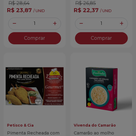
R$ 28,64
R$ 26,85
R$ 23,87
R$ 22,37
/ UNID
/ UNID
Quantidade
Quantidade
Diminuir Quantidade
Adicionar Quantidade
Diminuir Quantidade
Adicio
Comprar
Comprar
Petisco & Cia
Vivenda do Camarão
Pimenta Recheada com
Camarão ao molho