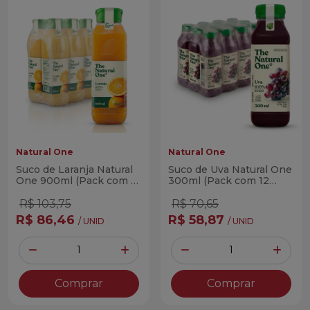
Natural One
Natural One
Suco de Laranja Natural
Suco de Uva Natural One
One 900ml (Pack com 6
300ml (Pack com 12
Unidades)
Unidades)
R$ 103,75
R$ 70,65
R$ 86,46
R$ 58,87
/ UNID
/ UNID
Quantidade
Quantidade
Diminuir Quantidade
Adicionar Quantidade
Diminuir Quantidade
Adicio
Comprar
Comprar