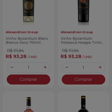
Alexandrion Group
Alexandrion Group
Vinho Byzantium Blanc
Vinho Byzantium
Branco Seco 750ml
Feteasca Neagra Tinto
(Romeno)
750ml (Romeno)
R$ 111,94
R$ 111,94
R$ 93,28
R$ 93,28
/ UNID
/ UNID
Quantidade
Quantidade
Diminuir Quantidade
Adicionar Quantidade
Diminuir Quantidade
Adicio
Comprar
Comprar