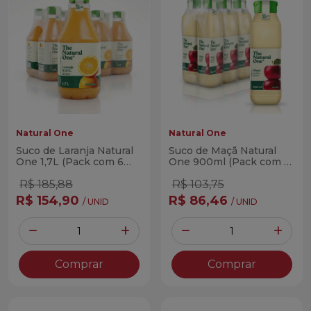
Natural One
Natural One
Suco de Laranja Natural
Suco de Maçã Natural
One 1,7L (Pack com 6
One 900ml (Pack com 6
Unidades)
Unidades)
R$ 185,88
R$ 103,75
R$ 154,90
R$ 86,46
/ UNID
/ UNID
Quantidade
Quantidade
Diminuir Quantidade
Adicionar Quantidade
Diminuir Quantidade
Adicio
Comprar
Comprar