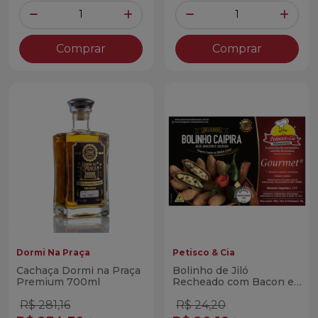
Quantidade
Quantidade
Diminuir Quantidade
Adicionar Quantidade
Diminuir Quantidade
Adicio
Comprar
Comprar
Dormi Na Praça
Petisco & Cia
Cachaça Dormi na Praça
Bolinho de Jiló
Premium 700ml
Recheado com Bacon e
Queijo (Caipira) Petiscos
& Cia 350g
R$ 281,16
R$ 24,20