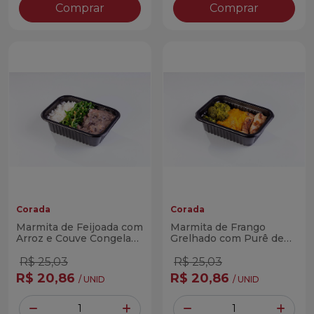
Comprar
Comprar
Corada
Corada
Marmita de Feijoada com
Marmita de Frango
Arroz e Couve Congelada
Grelhado com Purê de
Corada 300g
Abobora Cabotiá e
Brócolis Corada 300g
R$ 25,03
R$ 25,03
R$ 20,86
R$ 20,86
/ UNID
/ UNID
Quantidade
Quantidade