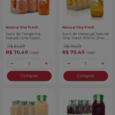
Natural One Fresh
Natural One Fresh
Suco de Tangerina
Suco de Maracujá Natural
Natural One Fresh
One Fresh 900ml (Pack
900ml (Pack com 6
com 6 Unidades)
Unidades)
R$ 84,59
R$ 84,59
R$ 70,49
R$ 70,49
/ UNID
/ UNID
Quantidade
Quantidade
Diminuir Quantidade
Adicionar Quantidade
Diminuir Quantidade
Adicio
Comprar
Comprar