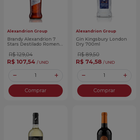
Alexandrion Group
Alexandrion Group
Brandy Alexandrion 7
Gin Kingsbury London
Stars Destilado Romeno
Dry 700ml
1L
R$ 129,04
R$ 89,50
R$ 107,54
R$ 74,58
/ UNID
/ UNID
Quantidade
Quantidade
Diminuir Quantidade
Adicionar Quantidade
Diminuir Quantidade
Adicio
Comprar
Comprar