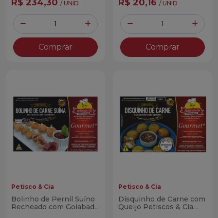
R$ 234,30
R$ 20,16
/ UNID
/ UNID
Quantidade
Quantidade
Diminuir Quantidade
Adicionar Quantidade
Diminuir Quantidade
Adicio
Comprar
Comprar
Petisco & Cia
Petisco & Cia
Bolinho de Pernil Suíno
Disquinho de Carne com
Recheado com Goiabada
Queijo Petiscos & Cia
Petiscos & Cia 350g
350g