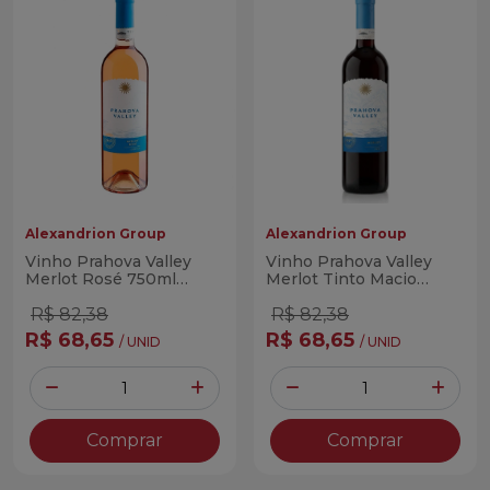
Alexandrion Group
Alexandrion Group
Vinho Prahova Valley
Vinho Prahova Valley
Merlot Rosé 750ml
Merlot Tinto Macio
(Romeno)
750ml (Romeno)
R$ 82,38
R$ 82,38
R$ 68,65
R$ 68,65
/ UNID
/ UNID
Quantidade
Quantidade
Diminuir Quantidade
Adicionar Quantidade
Diminuir Quantidade
Adicio
Comprar
Comprar