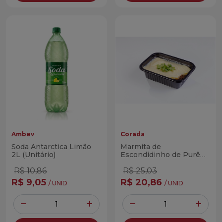
Ambev
Corada
Soda Antarctica Limão
Marmita de
2L (Unitário)
Escondidinho de Purê
de Batata com Carne
Moída Corada 300g
R$ 10,86
R$ 25,03
R$ 9,05
R$ 20,86
/ UNID
/ UNID
Quantidade
Quantidade
Diminuir Quantidade
Adicionar Quantidade
Diminuir Quantidade
Adicio