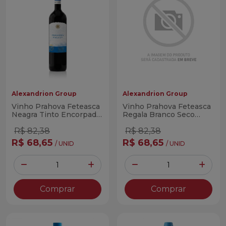
Alexandrion Group
Alexandrion Group
Vinho Prahova Feteasca
Vinho Prahova Feteasca
Neagra Tinto Encorpado
Regala Branco Seco
750ml (Romeno)
750ml (Romeno)
R$ 82,38
R$ 82,38
R$ 68,65
R$ 68,65
/ UNID
/ UNID
Quantidade
Quantidade
Diminuir Quantidade
Adicionar Quantidade
Diminuir Quantidade
Adicio
Comprar
Comprar