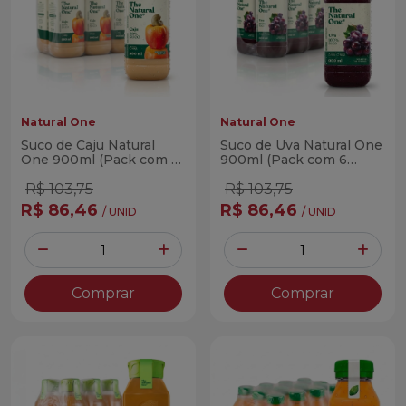
Natural One
Natural One
Suco de Caju Natural
Suco de Uva Natural One
One 900ml (Pack com 6
900ml (Pack com 6
Unidades)
Unidades)
R$ 103,75
R$ 103,75
R$ 86,46
R$ 86,46
/ UNID
/ UNID
Quantidade
Quantidade
Diminuir Quantidade
Adicionar Quantidade
Diminuir Quantidade
Adicio
Comprar
Comprar