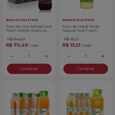
Natural One Fresh
Natural One Fresh
Suco de Uva Natural One
Suco de Maçã Verde
Fresh 900ml (Pack com
Natural One Fresh
6 Unidades)
900ml (Unitário)
R$ 84,59
R$ 16,21
R$ 70,49
R$ 13,51
/ UNID
/ UNID
Quantidade
Quantidade
Diminuir Quantidade
Adicionar Quantidade
Diminuir Quantidade
Adicio
Comprar
Comprar