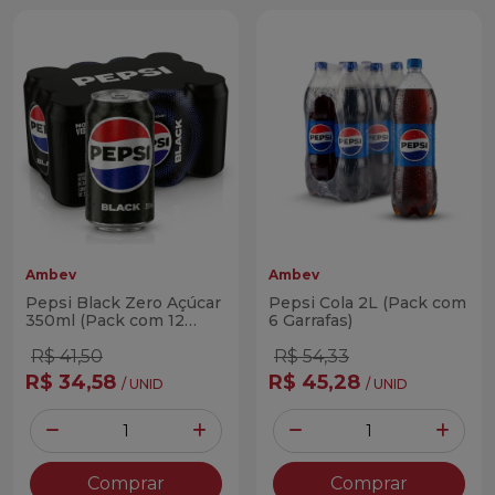
Ambev
Ambev
Pepsi Black Zero Açúcar
Pepsi Cola 2L (Pack com
350ml (Pack com 12
6 Garrafas)
Latas)
R$ 41,50
R$ 54,33
R$ 34,58
R$ 45,28
/ UNID
/ UNID
Quantidade
Quantidade
Diminuir Quantidade
Adicionar Quantidade
Diminuir Quantidade
Adicio
Comprar
Comprar