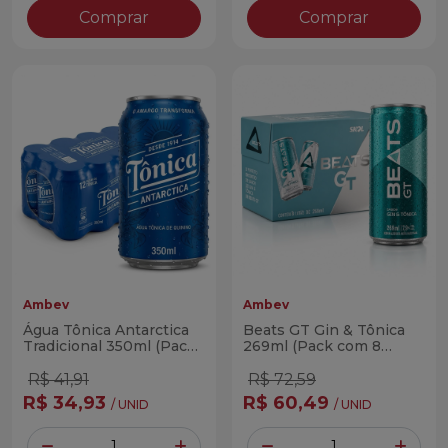
Comprar
Comprar
Ambev
Ambev
Água Tônica Antarctica
Beats GT Gin & Tônica
Tradicional 350ml (Pack
269ml (Pack com 8
com 12 Latas)
Latas)
R$ 41,91
R$ 72,59
R$ 34,93
R$ 60,49
/ UNID
/ UNID
Quantidade
Quantidade