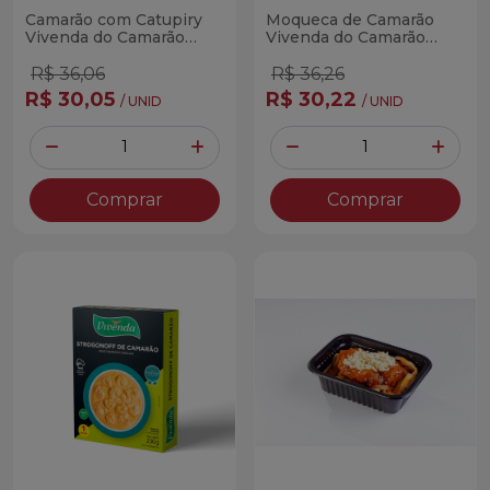
Camarão com Catupiry
Moqueca de Camarão
Vivenda do Camarão
Vivenda do Camarão
230g
230g
R$ 36,06
R$ 36,26
R$ 30,05
R$ 30,22
/ UNID
/ UNID
Quantidade
Quantidade
Diminuir Quantidade
Adicionar Quantidade
Diminuir Quantidade
Adicio
Comprar
Comprar