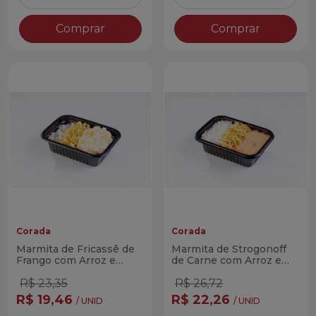
Diminuir Quantidade
Adicionar Quantidade
Diminuir Quantidade
Adicio
Comprar
Comprar
Corada
Corada
Marmita de Fricassê de
Marmita de Strogonoff
Frango com Arroz e
de Carne com Arroz e
Batata Palha Corada
Batata Palha Corada
300g
300g
R$ 23,35
R$ 26,72
R$ 19,46
R$ 22,26
/ UNID
/ UNID