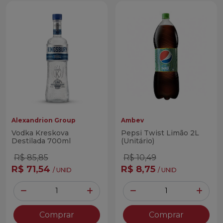
Alexandrion Group
Ambev
Vodka Kreskova
Pepsi Twist Limão 2L
Destilada 700ml
(Unitário)
R$ 85,85
R$ 10,49
R$ 71,54
R$ 8,75
/ UNID
/ UNID
Quantidade
Quantidade
Diminuir Quantidade
Adicionar Quantidade
Diminuir Quantidade
Adicio
Comprar
Comprar