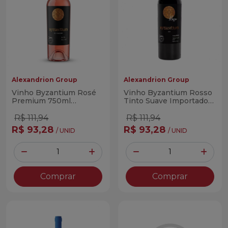
Alexandrion Group
Alexandrion Group
Vinho Byzantium Rosé
Vinho Byzantium Rosso
Premium 750ml
Tinto Suave Importado
(Romeno)
750ml
R$ 111,94
R$ 111,94
R$ 93,28
R$ 93,28
/ UNID
/ UNID
Quantidade
Quantidade
Diminuir Quantidade
Adicionar Quantidade
Diminuir Quantidade
Adicio
Comprar
Comprar