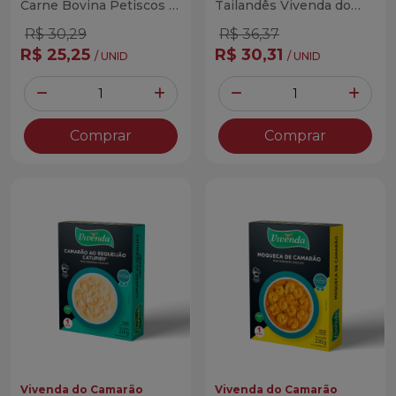
Carne Bovina Petiscos &
Tailandês Vivenda do
Cia 350g
Camarão 230g
R$ 30,29
R$ 36,37
R$ 25,25
R$ 30,31
/ UNID
/ UNID
Quantidade
Quantidade
Diminuir Quantidade
Adicionar Quantidade
Diminuir Quantidade
Adicio
Comprar
Comprar
Vivenda do Camarão
Vivenda do Camarão