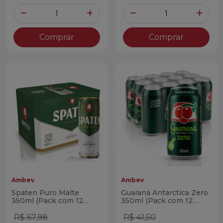
Quantidade
Quantidade
Diminuir Quantidade
Adicionar Quantidade
Diminuir Quantidade
Adicio
Comprar
Comprar
Ambev
Ambev
Spaten Puro Malte
Guaraná Antarctica Zero
350ml (Pack com 12
350ml (Pack com 12
Latas)
Latas)
R$ 67,98
R$ 41,50