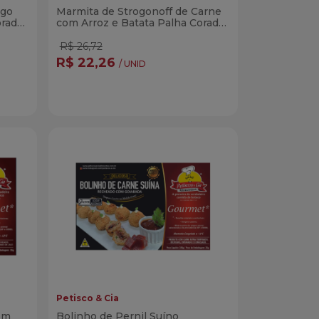
ngo
Marmita de Strogonoff de Carne
orada
com Arroz e Batata Palha Corada
300g
R$ 26,72
R$ 22,26
/ UNID
Quantidade
r
Comprar
dade
Diminuir Quantidade
Adicionar Quantidade
Petisco & Cia
om
Bolinho de Pernil Suíno