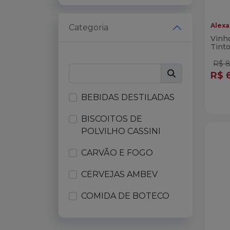
Natural One
Alexa
Categoria
Natural One Fresh
Vinh
Tint
(Rom
Petiscos & Cia
R$ 8
R$ 
Reserva One
Qua
BEBIDAS DESTILADAS
Vivenda do Camarão
Di
BISCOITOS DE
Zinho
POLVILHO CASSINI
CARVÃO E FOGO
CERVEJAS AMBEV
COMIDA DE BOTECO
CREMES VIVENDA DO
CAMARÃO