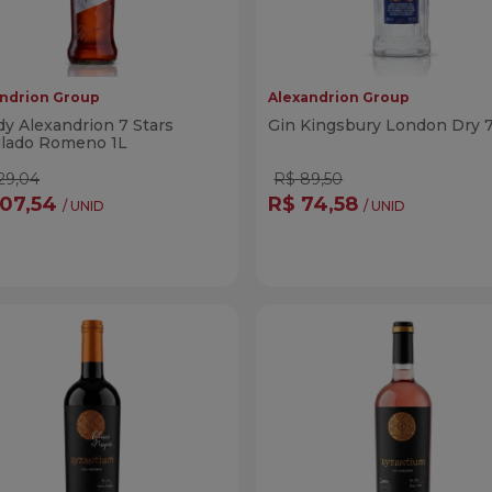
ndrion Group
Alexandrion Group
y Alexandrion 7 Stars
Gin Kingsbury London Dry 
ilado Romeno 1L
29,04
R$ 89,50
107,54
R$ 74,58
/ UNID
/ UNID
ntidade
Quantidade
Comprar
Compra
minuir Quantidade
Adicionar Quantidade
Diminuir Quantidade
Adicionar Quanti