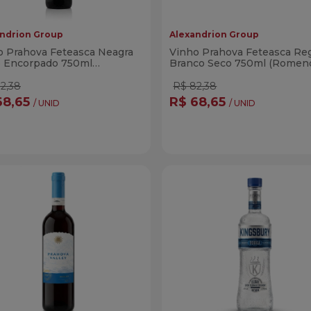
ndrion Group
Alexandrion Group
o Prahova Feteasca Neagra
Vinho Prahova Feteasca Re
o Encorpado 750ml
Branco Seco 750ml (Romen
eno)
2,38
R$ 82,38
68,65
R$ 68,65
/ UNID
/ UNID
ntidade
Quantidade
Comprar
Compra
minuir Quantidade
Adicionar Quantidade
Diminuir Quantidade
Adicionar Quanti