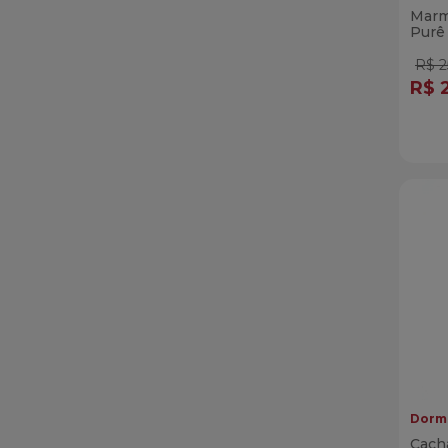
Marm
Purê
Bróc
R$ 2
R$ 
Qua
Di
Dormi
Cach