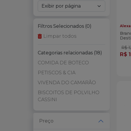
Filtros Selecionados (0)
Alexa
Brand
Limpar todos
Dest
R$ 1
Categorias relacionadas (18)
R$ 
COMIDA DE BOTECO
Qua
Di
PETISCOS & CIA
VIVENDA DO CAMARÃO
BISCOITOS DE POLVILHO
CASSINI
PÃES DE QUEIJO FORNATA
CREMES VIVENDA DO
Preço
CAMARÃO