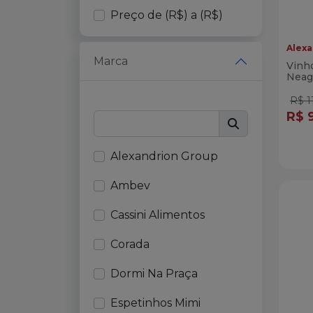
PETISCOS VIVENDA DO
Preço de (R$) a (R$)
CAMARÃO
Alexa
LINHA BOVINOS
Marca
Vinh
LINHA AVES
Neag
R$ 1
LINHA SUÍNOS
R$ 
LINHA VEGETARIANA
Qua
BEBIDAS DESTILADAS
Di
Alexandrion Group
VINHOS IMPORTADOS
Ambev
CERVEJAS AMBEV
Cassini Alimentos
REFRIGERANTES AMBEV
SUCOS NATURAL ONE
Corada
MARMITAS CONGELADA
Dormi Na Praça
CORADA
Espetinhos Mimi
CARVÃO E FOGO