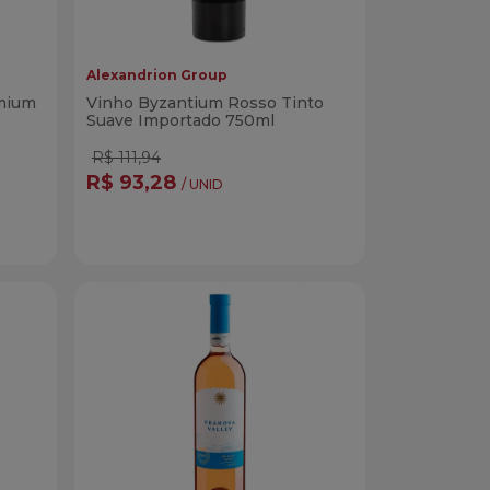
Alexandrion Group
mium
Vinho Byzantium Rosso Tinto
Suave Importado 750ml
R$ 111,94
R$ 93,28
/ UNID
Quantidade
r
Comprar
dade
Diminuir Quantidade
Adicionar Quantidade