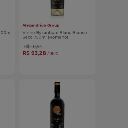
Alexandrion Group
700ml
Vinho Byzantium Blanc Branco
Seco 750ml (Romeno)
R$ 111,94
R$ 93,28
/ UNID
Quantidade
r
Comprar
dade
Diminuir Quantidade
Adicionar Quantidade