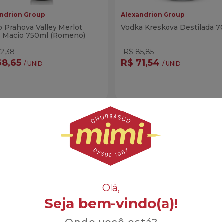
ndrion Group
Alexandrion Group
 Prahova Valley Merlot
Vodka Kreskova Destilada 
o Macio 750ml (Romeno)
2,38
R$ 85,85
68,65
R$ 71,54
/ UNID
/ UNID
ntidade
Quantidade
Comprar
Compra
minuir Quantidade
Adicionar Quantidade
Diminuir Quantidade
Adicionar Quanti
Olá,
Seja bem-vindo(a)!