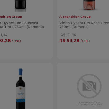
ndrion Group
Alexandrion Group
o Byzantium Feteasca
Vinho Byzantium Rosé Pre
ra Tinto 750ml (Romeno)
750ml (Romeno)
11,94
R$ 111,94
93,28
R$ 93,28
/ UNID
/ UNID
ntidade
Quantidade
Comprar
Compra
minuir Quantidade
Adicionar Quantidade
Diminuir Quantidade
Adicionar Quanti