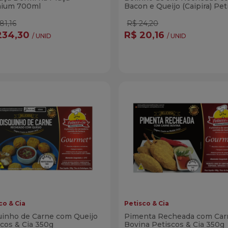
ium 700ml
Bacon e Queijo (Caipira) Pet
& Cia 350g
81,16
R$ 24,20
234,30
R$ 20,16
/ UNID
/ UNID
ntidade
Quantidade
Comprar
Compra
minuir Quantidade
Adicionar Quantidade
Diminuir Quantidade
Adicionar Quanti
co & Cia
Petisco & Cia
uinho de Carne com Queijo
Pimenta Recheada com Car
cos & Cia 350g
Bovina Petiscos & Cia 350g