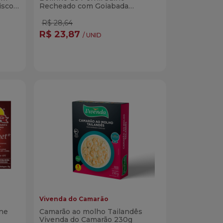
iscos
Recheado com Goiabada
Petiscos & Cia 350g
R$ 28,64
R$ 23,87
/ UNID
Quantidade
r
Comprar
dade
Diminuir Quantidade
Adicionar Quantidade
Vivenda do Camarão
ne
Camarão ao molho Tailandês
Vivenda do Camarão 230g