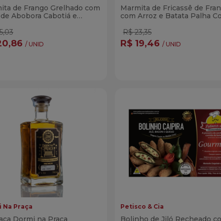
ita de Frango Grelhado com
Marmita de Fricassê de Fra
 de Abobora Cabotiá e
com Arroz e Batata Palha C
olis Corada 300g
300g
5,03
R$ 23,35
20,86
R$ 19,46
/ UNID
/ UNID
ntidade
Quantidade
Comprar
Compra
minuir Quantidade
Adicionar Quantidade
Diminuir Quantidade
Adicionar Quanti
 Na Praça
Petisco & Cia
aça Dormi na Praça
Bolinho de Jiló Recheado c