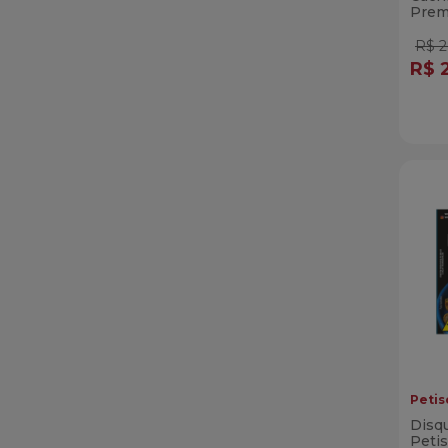
Prem
R$ 2
R$ 
Qua
Di
Petis
Disq
Petis