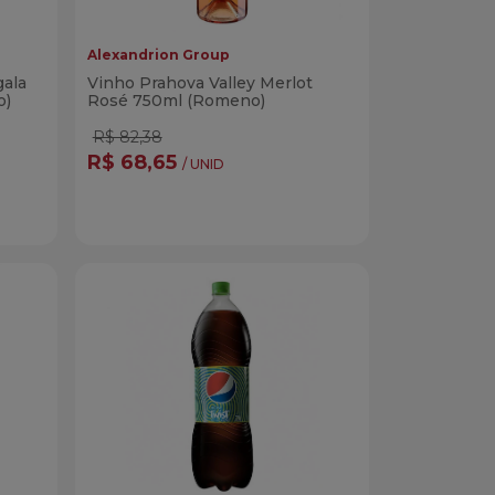
Alexandrion Group
gala
Vinho Prahova Valley Merlot
o)
Rosé 750ml (Romeno)
R$ 82,38
R$ 68,65
/ UNID
Quantidade
r
Comprar
dade
Diminuir Quantidade
Adicionar Quantidade