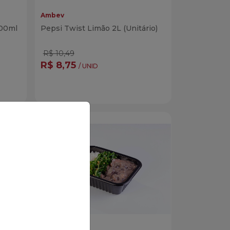
Ambev
700ml
Pepsi Twist Limão 2L (Unitário)
R$ 10,49
R$ 8,75
/ UNID
Quantidade
r
Comprar
dade
Diminuir Quantidade
Adicionar Quantidade