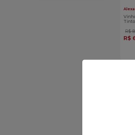
Alexa
LINHA AVES
Vinho
Tint
LINHA BOVINOS
R$ 8
LINHA SUÍNOS
R$ 
Qua
LINHA VEGETARIANA
Di
MARMITAS
CONGELADA CORADA
PETISCOS & CIA
PETISCOS VIVENDA DO
CAMARÃO
REFRIGERANTES
AMBEV