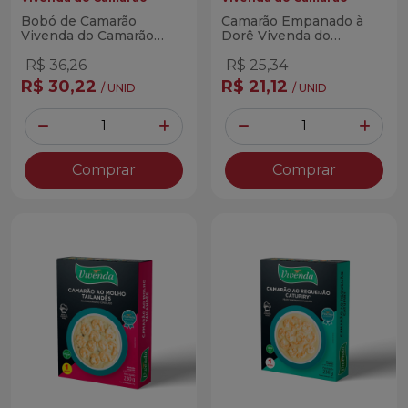
Bobó de Camarão
Camarão Empanado à
Vivenda do Camarão
Dorê Vivenda do
230g
Camarão 200g
R$ 36,26
R$ 25,34
R$ 30,22
R$ 21,12
/ UNID
/ UNID
Quantidade
Quantidade
Diminuir Quantidade
Adicionar Quantidade
Diminuir Quantidade
Adicio
Comprar
Comprar