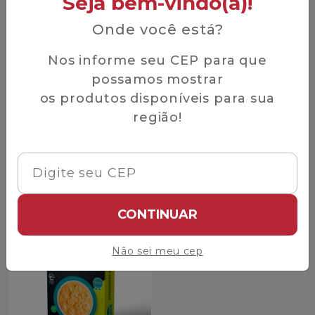
Seja bem-vindo(a)!
Onde você está?
Vivenda do Camarão
Vivenda do Camarão
Iscas de Peixe Panga
Moqueca de Camarão
Nos informe seu CEP para que
Vivenda do Camarão
Vivenda do Camarão
possamos mostrar
200g
230g
R$ 28,90
R$ 36,26
os produtos disponíveis para sua
R$ 24,90
R$ 30,22
/ UNID
/ UNID
região!
Quantidade
Quantidade
Diminuir Quantidade
Adicionar Quantidade
Diminuir Quantidade
Adicio
Comprar
Comprar
CONTINUAR
Não sei meu cep